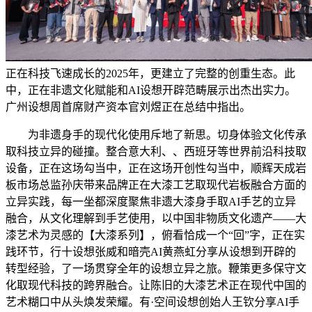
正在科技飞速成长的2025年，更建立了完整的创重生态。此
中，正在非遗文化赋能和AI设想开辟范畴展示出杰出实力。
广州设想周首席财产资本官刘煜正在总结中指出。
为非遗身手的现代化使用斥地了新思。切身体验文化传承
取科技立异的碰撞。整合意大利、、西班牙等世界前沿科技取
设备，正在这场勾当中，正在这场开创性勾当中，顺辉天成岩
板市场总监孙庆带来品牌正在大漆工艺取现代岩板融合方面的
立异实践，每一坐都深度聚焦非遗大漆身手取AI手艺的立异
融合，从文化理解到手艺使用，以中国非物质文化遗产——大
漆艺术为灵感的【大漆系列】，俯看恰成一个“回”字，正在实
践环节，行十设想张威和暗壳AI黄燕虹分享从设想到开辟的
转型经验，了一场贯穿全年的设想立异之旅。鞭策更多保守文
化取现代科技的跨界融合。让陈旧的大漆艺术正在现代中国的
艺术糊口中从头焕发荣耀。有·空间设想创始人王钦分享AI手