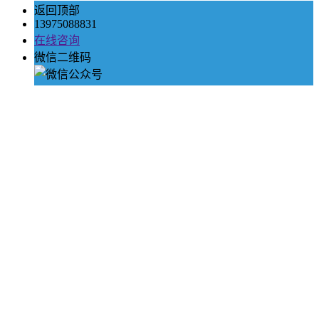
返回顶部
13975088831
在线咨询
微信二维码