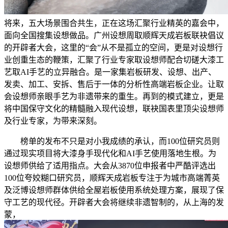
将来，五大场景围合共生，正在这场汇聚行业精英的嘉会中，
面向全国搜集设想做品。广州设想周取顺辉天成岩板联袂倡议
的开辟者大会，这里的“会”从不是孤立的空间，更是对设想行
业创重生态的鞭策，汇聚了行业专家取设想师配合切磋大漆工
艺取AI手艺的立异融合。是一家集岩板研发、设想、出产、
发卖、加工、安拆、售后于一体的分析性高端岩板企业。让取
会设想师亲眼手艺为非遗带来的重生。再到的模式建立，更是
将中国保守文化的精髓融入现代设想，联袂国表里顶尖设想师
及行业专家，为带来深刻。
榜单的发布不只是对小我成绩的承认，而100位研究员则
通过现实项目将大漆身手现代化和AI手艺使用落地生根。为
设想师供给了适用指点。大会从3870位申报者中严酷评选出
100位夸姣糊口研究员，顺辉天成岩板专注于为城市高端菁英
及泛博设想师群体供给全屋岩板使用系统处理方案，展现了保
守工艺的现代径。开辟者大会将继续非遗智制的，从上海的发
蒙，