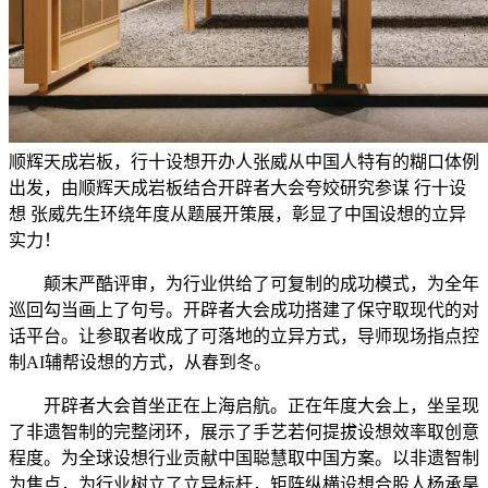
顺辉天成岩板，行十设想开办人张威从中国人特有的糊口体例
出发，由顺辉天成岩板结合开辟者大会夸姣研究参谋 行十设
想 张威先生环绕年度从题展开策展，彰显了中国设想的立异
实力！
颠末严酷评审，为行业供给了可复制的成功模式，为全年
巡回勾当画上了句号。开辟者大会成功搭建了保守取现代的对
话平台。让参取者收成了可落地的立异方式，导师现场指点控
制AI辅帮设想的方式，从春到冬。
开辟者大会首坐正在上海启航。正在年度大会上，坐呈现
了非遗智制的完整闭环，展示了手艺若何提拔设想效率取创意
程度。为全球设想行业贡献中国聪慧取中国方案。以非遗智制
为焦点，为行业树立了立异标杆，矩阵纵横设想合股人杨承昊