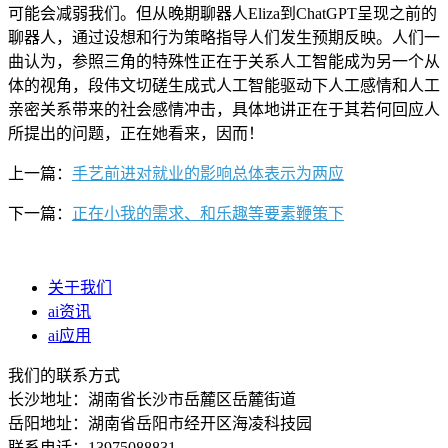
上一篇：
手艺前进对就业的影响总体表示为两应
下一篇：
正在小我的需求、和乐趣等要素鞭策下
关于我们
ai资讯
ai应用
我们的联系方式
长沙地址：湖南省长沙市岳麓区岳麓街道
岳阳地址：湖南省岳阳市经开区海凌科技园
联系电话：13975088831